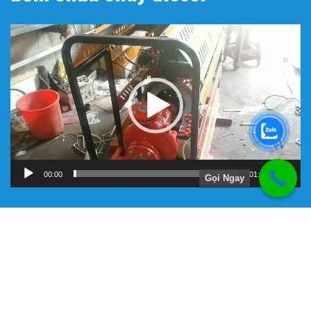
Trình
chơi
Video
00:00
01:11
Gọi Ngay
Hướng Dẫn
Chính Sách Bảo Hành