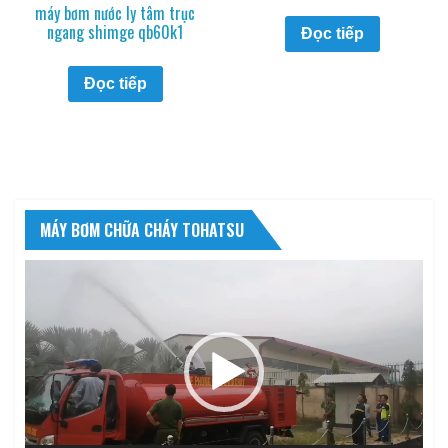
máy bơm nước ly tâm trục
ngang shimge qb60k1
Đọc tiếp
Đọc tiếp
MÁY BƠM CHỮA CHÁY TOHATSU
Trình
chơi
Video