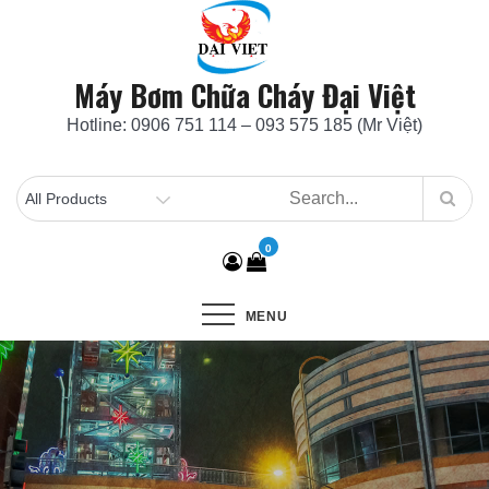
Skip
to
content
Máy Bơm Chữa Cháy Đại Việt
Hotline: 0906 751 114 – 093 575 185 (Mr Việt)
0
MENU