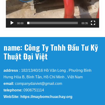
00:00
00:35
name: Công Ty Tnhh Đầu Tư Kỹ
Thuật Đại Việt
address :
182/13/40/16 Hồ Văn Long , Phường Bình
Hưng Hòa B, Bình Tân, Hồ Chí Minh , Việt Nam
email:
companydaiviet@gmail.com
telephone:
0906751114
WebSite: https://maybomchuachay.org