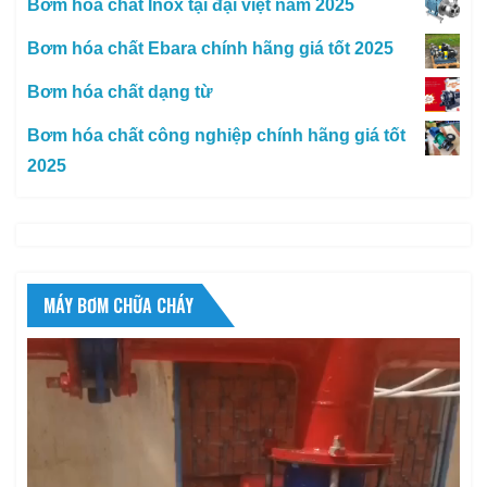
Bơm hóa chất Inox tại đại việt năm 2025
Bơm hóa chất Ebara chính hãng giá tốt 2025
Bơm hóa chất dạng từ
Bơm hóa chất công nghiệp chính hãng giá tốt
2025
MÁY BƠM CHỮA CHÁY
Trình
chơi
Video