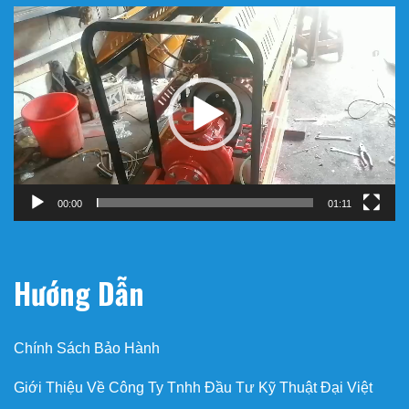
Trình
chơi
Video
00:00
01:11
Hướng Dẫn
Chính Sách Bảo Hành
Giới Thiệu Về Công Ty Tnhh Đầu Tư Kỹ Thuật Đại Việt