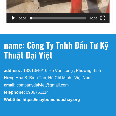
00:00
00:35
name: Công Ty Tnhh Đầu Tư Kỹ
Thuật Đại Việt
address :
182/13/40/16 Hồ Văn Long , Phường Bình
Hưng Hòa B, Bình Tân, Hồ Chí Minh , Việt Nam
email:
companydaiviet@gmail.com
telephone:
0906751114
WebSite: https://maybomchuachay.org