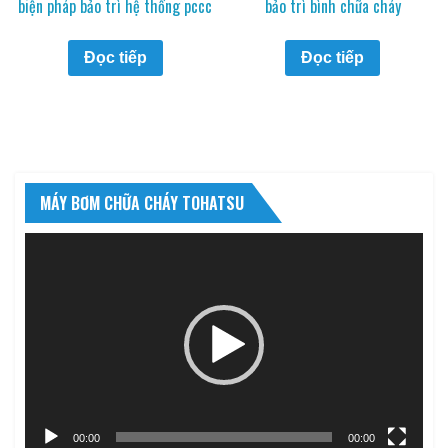
biện pháp bảo trì hệ thống pccc
bảo trì bình chữa cháy
Đọc tiếp
Đọc tiếp
MÁY BƠM CHỮA CHÁY TOHATSU
Trình
chơi
Video
00:00
00:00