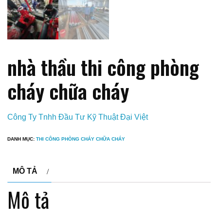
nhà thầu thi công phòng
cháy chữa cháy
Công Ty Tnhh Đầu Tư Kỹ Thuật Đại Việt
DANH MỤC:
THI CÔNG PHÒNG CHÁY CHỮA CHÁY
MÔ TẢ
Mô tả