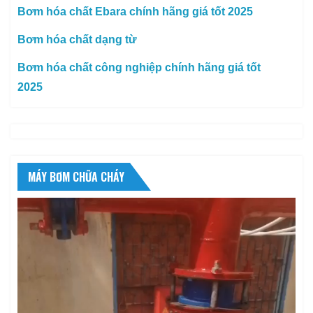
Bơm hóa chất Ebara chính hãng giá tốt 2025
Bơm hóa chất dạng từ
Bơm hóa chất công nghiệp chính hãng giá tốt
2025
MÁY BƠM CHỮA CHÁY
Trình
chơi
Video