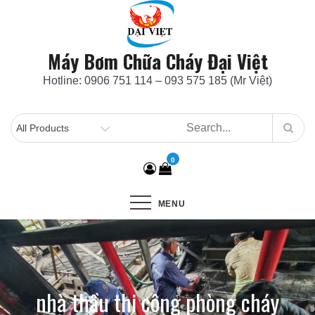
Skip
to
content
Máy Bơm Chữa Cháy Đại Việt
Hotline: 0906 751 114 – 093 575 185 (Mr Việt)
0
MENU
nhà thầu thi công phòng cháy