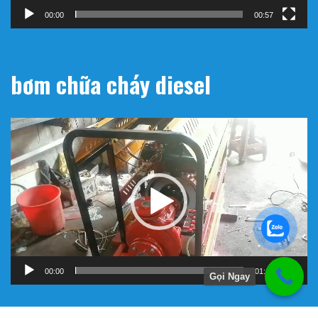
00:00
00:57
bơm chữa cháy diesel
Trình
chơi
Video
00:00
01:11
Gọi Ngay