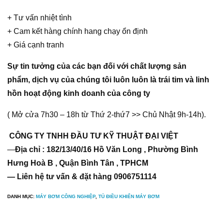
+ Tư vấn nhiệt tình
+ Cam kết hàng chính hang chạy ổn định
+ Giá cạnh tranh
Sự tin tưởng của các bạn đối với chất lượng sản
phẩm, dịch vụ của chúng tôi luôn luôn là trái tim và linh
hồn hoạt động kinh doanh của công ty
( Mở cửa 7h30 – 18h từ Thứ 2-thứ7 >> Chủ Nhật 9h-14h).
CÔNG TY TNHH ĐẦU TƯ KỸ THUẬT ĐẠI VIỆT
—
Địa chỉ : 182/13/40/16 Hồ Văn Long , Phường Bình
Hưng Hoà B , Quận Bình Tân , TPHCM
— Liên hệ tư vấn & đặt hàng 0906751114
DANH MỤC:
MÁY BƠM CÔNG NGHIỆP
,
TỦ ĐIỀU KHIỂN MÁY BƠM