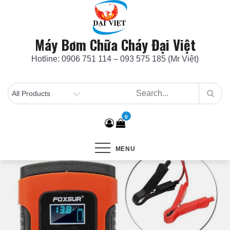
Skip
to
content
Máy Bơm Chữa Cháy Đại Việt
Hotline: 0906 751 114 – 093 575 185 (Mr Việt)
0
MENU