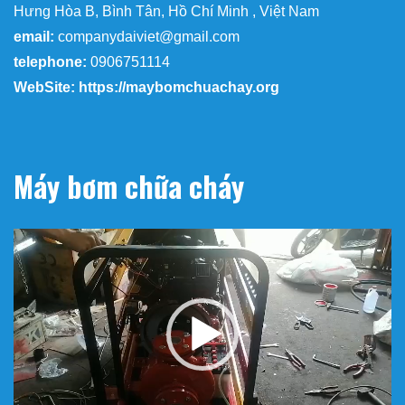
Hưng Hòa B, Bình Tân, Hồ Chí Minh , Việt Nam
email:
companydaiviet@gmail.com
telephone:
0906751114
WebSite: https://maybomchuachay.org
Máy bơm chữa cháy
Trình
chơi
Video