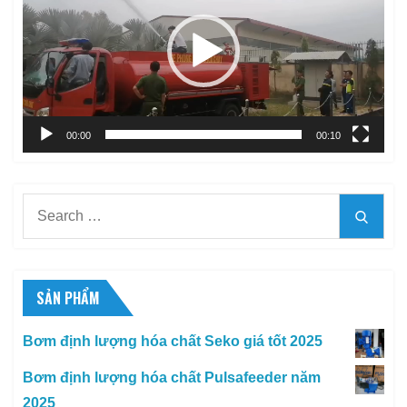
Video
00:00
00:10
Search
Searc
for:
SẢN PHẨM
Bơm định lượng hóa chất Seko giá tốt 2025
Bơm định lượng hóa chất Pulsafeeder năm
2025