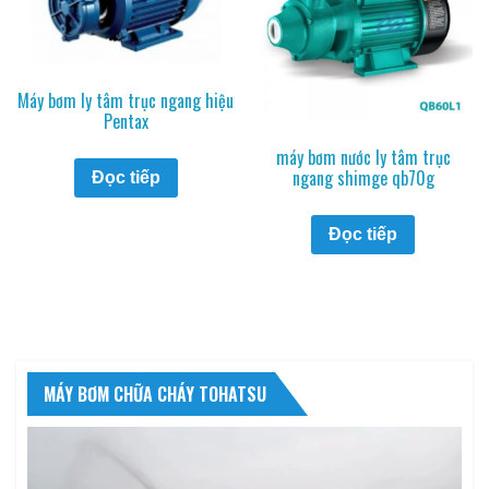
Máy bơm ly tâm trục ngang hiệu
Pentax
máy bơm nước ly tâm trục
ngang shimge qb70g
Đọc tiếp
Đọc tiếp
MÁY BƠM CHỮA CHÁY TOHATSU
Trình
chơi