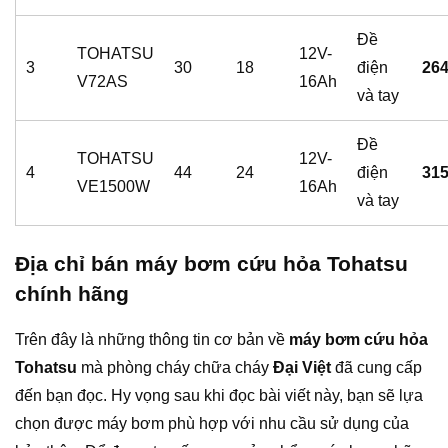
Đề
TOHATSU
12V-
3
30
18
điện
264
V72AS
16Ah
và tay
Đề
TOHATSU
12V-
4
44
24
điện
315
VE1500W
16Ah
và tay
Địa chỉ bán máy bơm cứu hỏa Tohatsu
chính hãng
Trên đây là những thông tin cơ bản về
máy bơm cứu hỏa
Tohatsu
mà phòng cháy chữa cháy
Đại Việt
đã cung cấp
đến bạn đọc. Hy vọng sau khi đọc bài viết này, bạn sẽ lựa
chọn được máy bơm phù hợp với nhu cầu sử dụng của