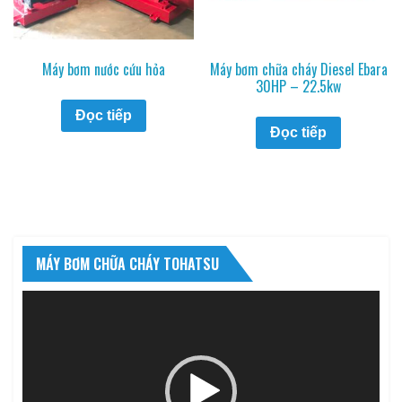
Máy bơm nước cứu hỏa
Máy bơm chữa cháy Diesel Ebara
30HP – 22.5kw
Đọc tiếp
Đọc tiếp
MÁY BƠM CHỮA CHÁY TOHATSU
Trình
chơi
Video