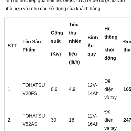
liên hệ trưc tiếp qua hotline: 0906.751.114 để được tư vấn
phù hợp với nhu cầu sử dụng của khách hàng.
Tiêu
Hệ
Công
thụ
thống
Bình
suất
nhiên
Tên Sản
Đơn
STT
Ắc
Phẩm
khởi
tha
(Kw)
liệu
quy
động
(lít/h)
Đề
TOHATSU
12V-
1
8.6
4.9
điện
165
V20FS
14Ah
và tay
Đề
TOHATSU
12V-
2
30
18
điện
247
V52AS
16Ah
và tay