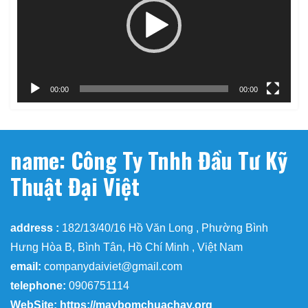
00:00
00:00
name: Công Ty Tnhh Đầu Tư Kỹ
Thuật Đại Việt
address :
182/13/40/16 Hồ Văn Long , Phường Bình
Hưng Hòa B, Bình Tân, Hồ Chí Minh , Việt Nam
email:
companydaiviet@gmail.com
telephone:
0906751114
WebSite: https://maybomchuachay.org