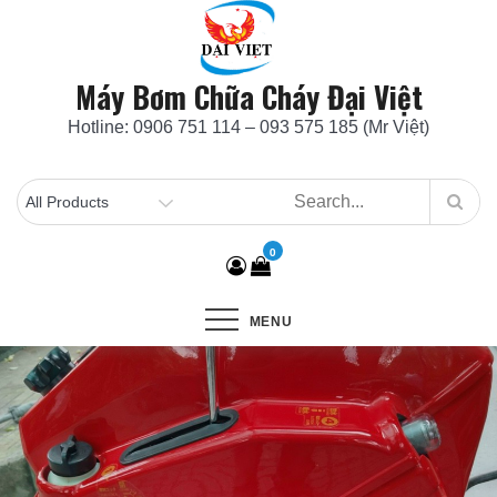
Skip
to
content
Máy Bơm Chữa Cháy Đại Việt
Hotline: 0906 751 114 – 093 575 185 (Mr Việt)
0
MENU